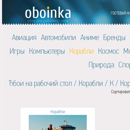
Авиация
Автомобили
Аниме
Бренды
Игры
Компьютеры
Корабли
Космос
М
Природа
Спо
Ћбои на рабочий стол
/
Корабли
/
К
/
Ко
Сортироват
Корабли