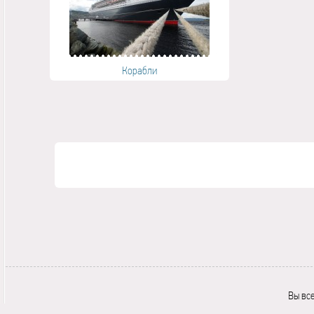
Корабли
Вы вс