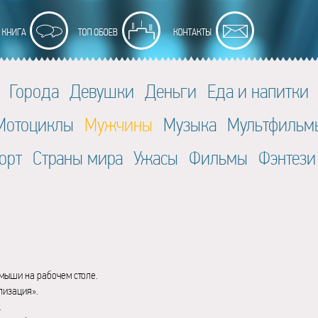
Города
Девушки
Деньги
Еда и напитки
Мотоциклы
Мужчины
Музыка
Мультфильм
орт
Страны мира
Ужасы
Фильмы
Фэнтези
мыши на рабочем столе.
лизация».
.