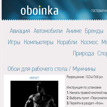
Авиация
Автомобили
Аниме
Бренды
Игры
Компьютеры
Корабли
Космос
М
Природа
Спо
Обои для рабочего стола
/
Мужчины
Разрешение: 1024x768 pix
№8987
Инструкция по установке:
1.
Нажать правой кнопкой мы
2.
Выбрать пункт «Персонали
3.
Перейти в раздел «Фон».