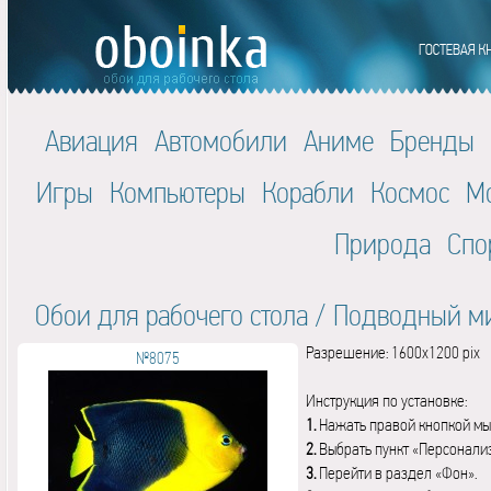
Авиация
Автомобили
Аниме
Бренды
Игры
Компьютеры
Корабли
Космос
М
Природа
Спо
Обои для рабочего стола
/
Подводный м
Разрешение: 1600x1200 pix
№8075
Инструкция по установке:
1.
Нажать правой кнопкой мы
2.
Выбрать пункт «Персонали
3.
Перейти в раздел «Фон».