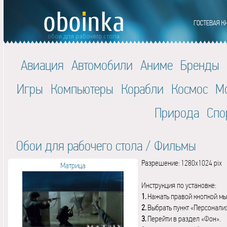
Авиация
Автомобили
Аниме
Бренды
Игры
Компьютеры
Корабли
Космос
М
Природа
Спо
Обои для рабочего стола
/
Фильмы
Разрешение: 1280x1024 pix
Матрица
Инструкция по установке:
1.
Нажать правой кнопкой мы
2.
Выбрать пункт «Персонали
3.
Перейти в раздел «Фон».