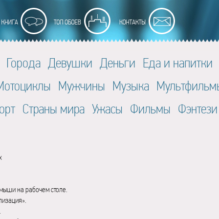
Города
Девушки
Деньги
Еда и напитки
Мотоциклы
Мужчины
Музыка
Мультфильм
орт
Страны мира
Ужасы
Фильмы
Фэнтези
x
мыши на рабочем столе.
лизация».
.