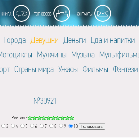
Города
Девушки
Деньги
Еда и напитки
Мотоциклы
Мужчины
Музыка
Мультфильм
орт
Страны мира
Ужасы
Фильмы
Фэнтези
№30921
Рейтинг:
3
4
5
6
7
8
9
10