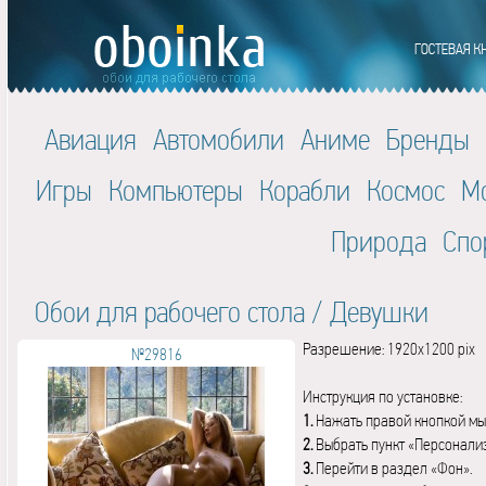
Авиация
Автомобили
Аниме
Бренды
Игры
Компьютеры
Корабли
Космос
М
Природа
Спо
Обои для рабочего стола
/
Девушки
Разрешение: 1920x1200 pix
№29816
Инструкция по установке:
1.
Нажать правой кнопкой мы
2.
Выбрать пункт «Персонали
3.
Перейти в раздел «Фон».