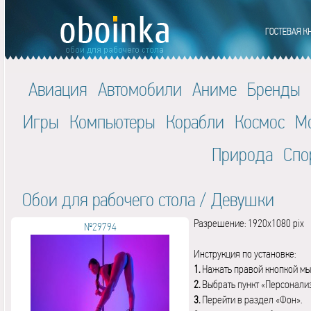
Авиация
Автомобили
Аниме
Бренды
Игры
Компьютеры
Корабли
Космос
М
Природа
Спо
Обои для рабочего стола
/
Девушки
Разрешение: 1920x1080 pix
№29794
Инструкция по установке:
1.
Нажать правой кнопкой мы
2.
Выбрать пункт «Персонали
3.
Перейти в раздел «Фон».