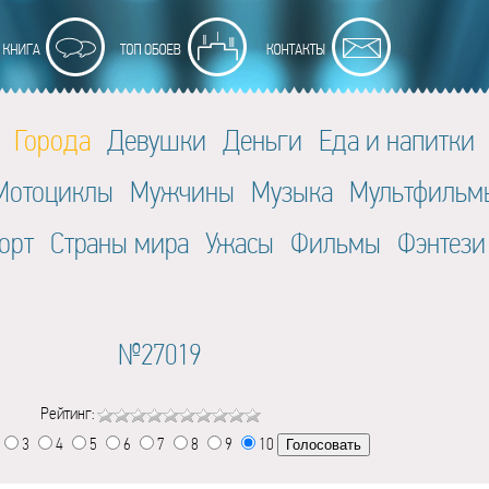
Города
Девушки
Деньги
Еда и напитки
Мотоциклы
Мужчины
Музыка
Мультфильм
орт
Страны мира
Ужасы
Фильмы
Фэнтези
№27019
Рейтинг:
3
4
5
6
7
8
9
10