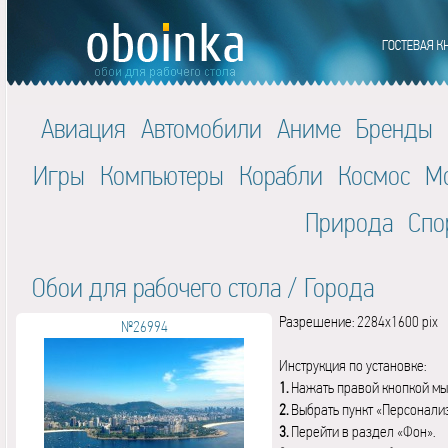
Авиация
Автомобили
Аниме
Бренды
Игры
Компьютеры
Корабли
Космос
М
Природа
Спо
Обои для рабочего стола
/
Города
Разрешение: 2284x1600 pix
№26994
Инструкция по установке:
1.
Нажать правой кнопкой мы
2.
Выбрать пункт «Персонали
3.
Перейти в раздел «Фон».