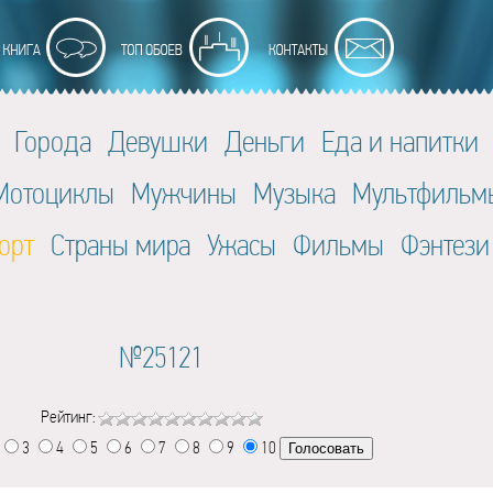
Города
Девушки
Деньги
Еда и напитки
Мотоциклы
Мужчины
Музыка
Мультфильм
орт
Страны мира
Ужасы
Фильмы
Фэнтези
№25121
Рейтинг:
3
4
5
6
7
8
9
10