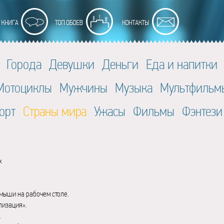
Города
Девушки
Деньги
Еда и напитки
Мотоциклы
Мужчины
Музыка
Мультфильм
орт
Страны мира
Ужасы
Фильмы
Фэнтези
x
мыши на рабочем столе.
лизация».
.