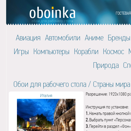
Авиация
Автомобили
Аниме
Бренды
Игры
Компьютеры
Корабли
Космос
Природа
Сп
Обои для рабочего стола
/
Страны мира
Разрешение: 1920x1080 pi
Италия
Инструкция по установке:
1.
Нажать правой кнопкой 
2.
Выбрать пункт «Персона
3.
Перейти в раздел «Фон»