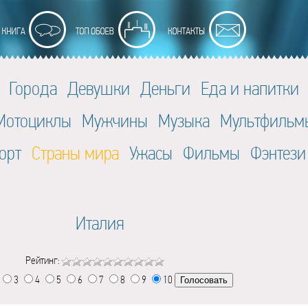
Города
Девушки
Деньги
Еда и напитки
Мотоциклы
Мужчины
Музыка
Мультфильм
орт
Страны мира
Ужасы
Фильмы
Фэнтези
Италия
Рейтинг:
3
4
5
6
7
8
9
10