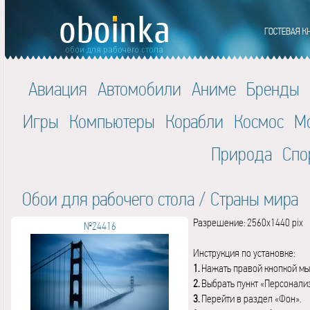
Авиация
Автомобили
Аниме
Бренды
Игры
Компьютеры
Корабли
Космос
М
Природа
Спо
Обои для рабочего стола
/
Страны мира
Разрешение: 2560x1440 pix
№24416
Инструкция по установке:
1.
Нажать правой кнопкой мы
2.
Выбрать пункт «Персонали
3.
Перейти в раздел «Фон».