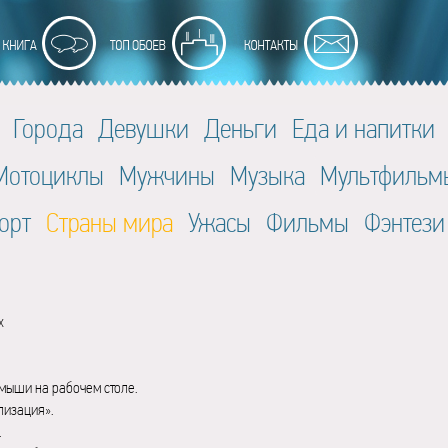
Города
Девушки
Деньги
Еда и напитки
Мотоциклы
Мужчины
Музыка
Мультфильм
орт
Страны мира
Ужасы
Фильмы
Фэнтези
x
мыши на рабочем столе.
лизация».
.