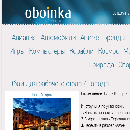
Авиация
Автомобили
Аниме
Бренды
Игры
Компьютеры
Корабли
Космос
М
Природа
Спо
Обои для рабочего стола
/
Города
Разрешение: 1920x1080 pix
Ночной город
Инструкция по установке:
1.
Нажать правой кнопкой мы
2.
Выбрать пункт «Персонали
3.
Перейти в раздел «Фон».