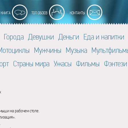
Города
Девушки
Деньги
Еда и напитки
Мотоциклы
Мужчины
Музыка
Мультфильм
орт
Страны мира
Ужасы
Фильмы
Фэнтези
x
мыши на рабочем столе.
лизация».
.