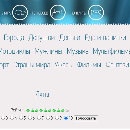
Города
Девушки
Деньги
Еда и напитки
Мотоциклы
Мужчины
Музыка
Мультфильм
орт
Страны мира
Ужасы
Фильмы
Фэнтези
Яхты
Рейтинг:
3
4
5
6
7
8
9
10