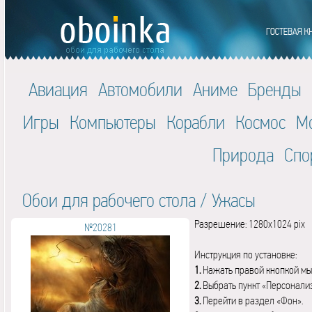
Авиация
Автомобили
Аниме
Бренды
Игры
Компьютеры
Корабли
Космос
М
Природа
Спо
Обои для рабочего стола
/
Ужасы
Разрешение: 1280x1024 pix
№20281
Инструкция по установке:
1.
Нажать правой кнопкой мы
2.
Выбрать пункт «Персонали
3.
Перейти в раздел «Фон».