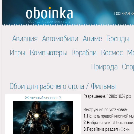
Авиация
Автомобили
Аниме
Бренды
Игры
Компьютеры
Корабли
Космос
М
Природа
Спо
Обои для рабочего стола
/
Фильмы
Разрешение: 1280x1024 pix
Железный человек 2
Инструкция по установке:
1.
Нажать правой кнопкой мы
2.
Выбрать пункт «Персонали
3.
Перейти в раздел «Фон».