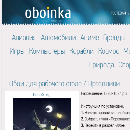
Авиация
Автомобили
Аниме
Бренды
Игры
Компьютеры
Корабли
Космос
М
Природа
Спо
Обои для рабочего стола
/
Праздники
Разрешение: 1280x1024 pix
Новый год
Инструкция по установке:
1.
Нажать правой кнопкой мы
2.
Выбрать пункт «Персонали
3.
Перейти в раздел «Фон».