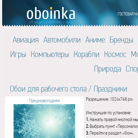
Авиация
Автомобили
Аниме
Бренды
Игры
Компьютеры
Корабли
Космос
М
Природа
Спо
Обои для рабочего стола
/
Праздники
Разрешение: 1024x768 pix
Предновогодняя
Инструкция по установке:
1.
Нажать правой кнопкой мы
2.
Выбрать пункт «Персонали
3.
Перейти в раздел «Фон».