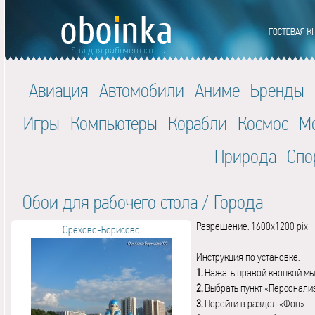
Авиация
Автомобили
Аниме
Бренды
Игры
Компьютеры
Корабли
Космос
М
Природа
Спо
Обои для рабочего стола
/
Города
Разрешение: 1600x1200 pix
Орехово-Борисово
Инструкция по установке:
1.
Нажать правой кнопкой мы
2.
Выбрать пункт «Персонали
3.
Перейти в раздел «Фон».