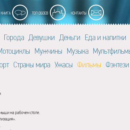
Города
Девушки
Деньги
Еда и напитки
Мотоциклы
Мужчины
Музыка
Мультфильм
орт
Страны мира
Ужасы
Фильмы
Фэнтези
x
мыши на рабочем столе.
лизация».
.