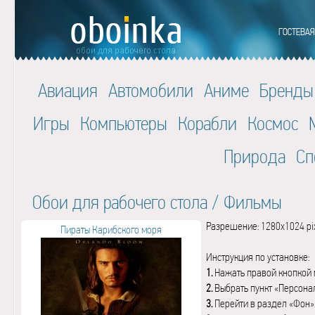
Авиация
Автомобили
Аниме
Бренды
Игры
Компьютеры
Корабли
Космос
Природа
Сп
Обои для рабочего стола
/
Фильмы
Разрешение: 1280x1024 pi
Пираты Карибского моря
Инструкция по установке:
1.
Нажать правой кнопкой 
2.
Выбрать пункт «Персона
3.
Перейти в раздел «Фон»