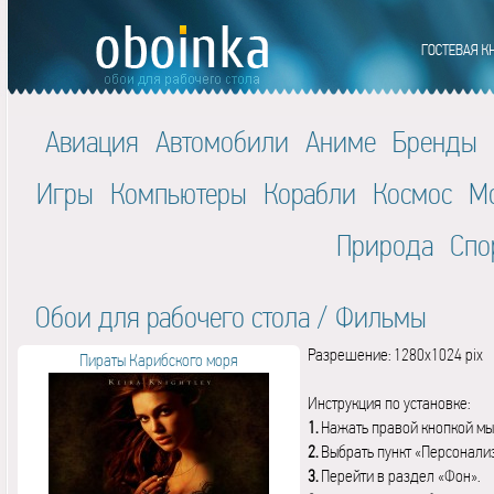
Авиация
Автомобили
Аниме
Бренды
Игры
Компьютеры
Корабли
Космос
М
Природа
Спо
Обои для рабочего стола
/
Фильмы
Разрешение: 1280x1024 pix
Пираты Карибского моря
Инструкция по установке:
1.
Нажать правой кнопкой мы
2.
Выбрать пункт «Персонали
3.
Перейти в раздел «Фон».