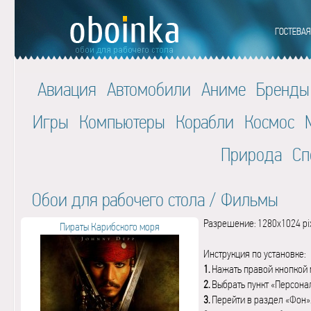
Авиация
Автомобили
Аниме
Бренды
Игры
Компьютеры
Корабли
Космос
Природа
Сп
Обои для рабочего стола
/
Фильмы
Разрешение: 1280x1024 pi
Пираты Карибского моря
Инструкция по установке:
1.
Нажать правой кнопкой 
2.
Выбрать пункт «Персона
3.
Перейти в раздел «Фон»