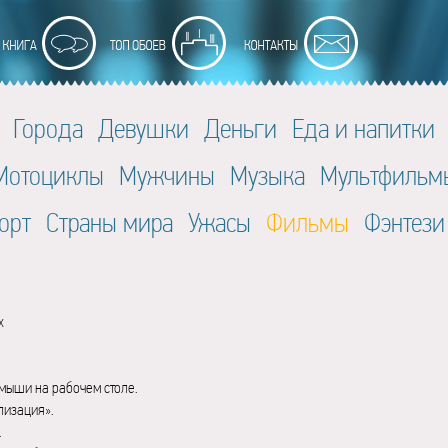
Города
Девушки
Деньги
Еда и напитки
Мотоциклы
Мужчины
Музыка
Мультфильм
орт
Страны мира
Ужасы
Фильмы
Фэнтези
x
мыши на рабочем столе.
лизация».
.