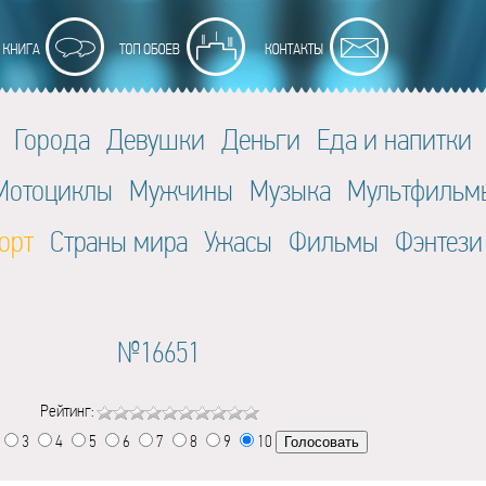
Города
Девушки
Деньги
Еда и напитки
Мотоциклы
Мужчины
Музыка
Мультфильм
орт
Страны мира
Ужасы
Фильмы
Фэнтези
№16651
Рейтинг:
3
4
5
6
7
8
9
10