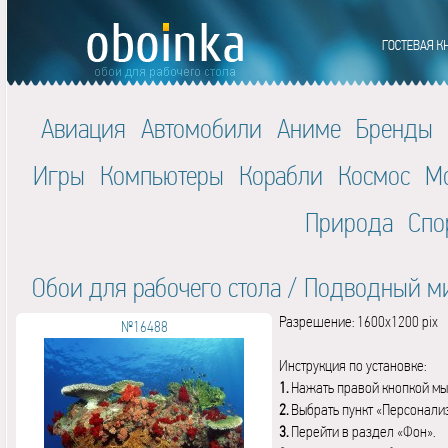
Авиация
Автомобили
Аниме
Бренды
Игры
Компьютеры
Корабли
Космос
М
Природа
Спо
Обои для рабочего стола
/
Подводный м
Разрешение: 1600x1200 pix
№16488
Инструкция по установке:
1.
Нажать правой кнопкой мы
2.
Выбрать пункт «Персонали
3.
Перейти в раздел «Фон».