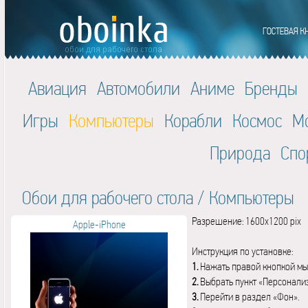
Авиация
Автомобили
Аниме
Бренды
Игры
Компьютеры
Корабли
Космос
М
Природа
Спо
Обои для рабочего стола
/
Компьютеры
Разрешение: 1600x1200 pix
Apple-iPhone
Инструкция по установке:
1.
Нажать правой кнопкой мы
2.
Выбрать пункт «Персонали
3.
Перейти в раздел «Фон».