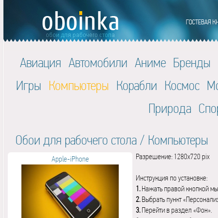
Авиация
Автомобили
Аниме
Бренды
Игры
Компьютеры
Корабли
Космос
М
Природа
Спо
Обои для рабочего стола
/
Компьютеры
Разрешение: 1280x720 pix
Apple-iPhone
Инструкция по установке:
1.
Нажать правой кнопкой мы
2.
Выбрать пункт «Персонали
3.
Перейти в раздел «Фон».