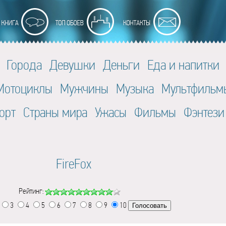
Города
Девушки
Деньги
Еда и напитки
Мотоциклы
Мужчины
Музыка
Мультфильм
орт
Страны мира
Ужасы
Фильмы
Фэнтези
FireFox
Рейтинг:
3
4
5
6
7
8
9
10