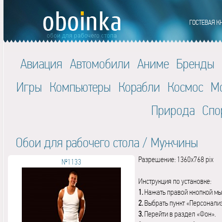
Авиация
Автомобили
Аниме
Бренды
Игры
Компьютеры
Корабли
Космос
М
Природа
Спо
Обои для рабочего стола
/
Мужчины
Разрешение: 1360x768 pix
№1133
Инструкция по установке:
1.
Нажать правой кнопкой мы
2.
Выбрать пункт «Персонали
3.
Перейти в раздел «Фон».