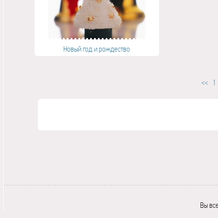
Новый год и рождество
<<
1
Вы вс