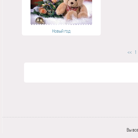
Новый год
<<
1
Вы вс