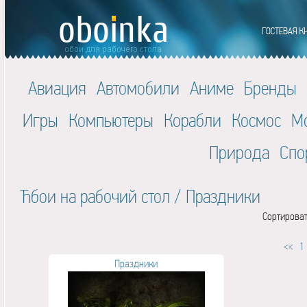
Авиация
Автомобили
Аниме
Бренды
Игры
Компьютеры
Корабли
Космос
М
Природа
Спо
Ћбои на рабочий стол
/
Праздники
Сортироват
<<
1
Праздники