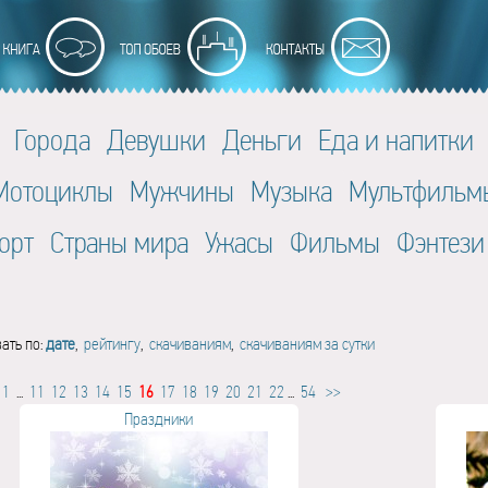
Города
Девушки
Деньги
Еда и напитки
Мотоциклы
Мужчины
Музыка
Мультфильм
орт
Страны мира
Ужасы
Фильмы
Фэнтези
ать по:
дате
,
рейтингу
,
скачиваниям
,
скачиваниям за сутки
1
...
11
12
13
14
15
16
17
18
19
20
21
22
...
54
>>
Праздники