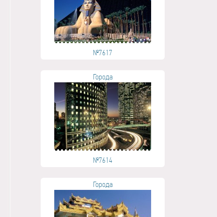
№7617
Города
№7614
Города