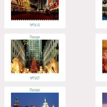
№7610
Города
№7607
Города