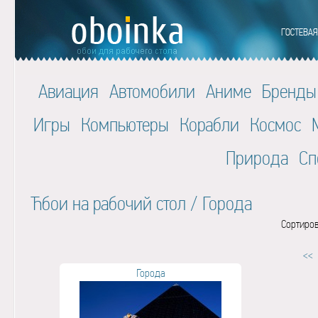
Авиация
Автомобили
Аниме
Бренды
Игры
Компьютеры
Корабли
Космос
Природа
Сп
Ћбои на рабочий стол
/
Города
Сортиров
<<
Города