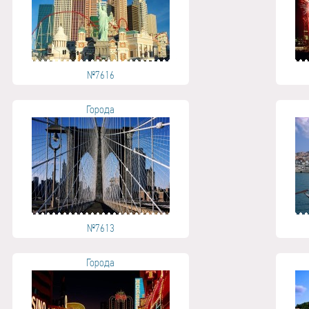
№7616
Города
№7613
Города