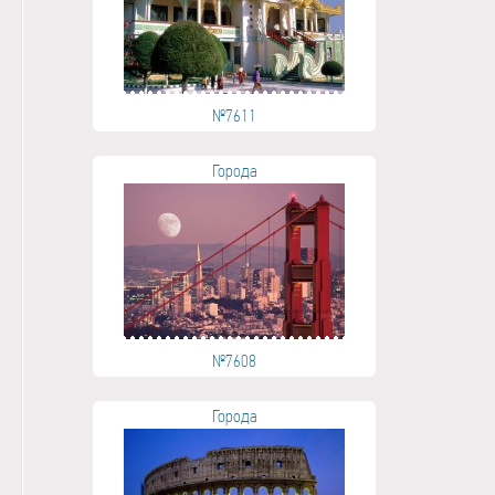
№7611
Города
№7608
Города