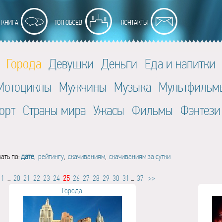
Города
Девушки
Деньги
Еда и напитки
Мотоциклы
Мужчины
Музыка
Мультфильм
орт
Страны мира
Ужасы
Фильмы
Фэнтези
ать по:
дате
,
рейтингу
,
скачиваниям
,
скачиваниям за сутки
1
...
20
21
22
23
24
25
26
27
28
29
30
31
...
37
>>
Города