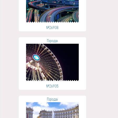
№26938
Города
№26935
Города