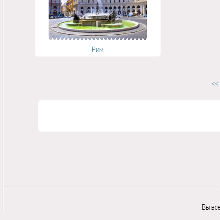
Рим
<<
Вы вс