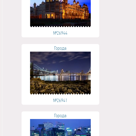
№26944
Города
№26941
Города