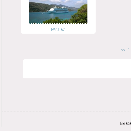
№20167
<<
1
Вы вс