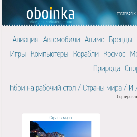
Авиация
Автомобили
Аниме
Бренды
Игры
Компьютеры
Корабли
Космос
М
Природа
Спо
Ћбои на рабочий стол
/
Страны мира
/
И
Сортироват
Страны мира