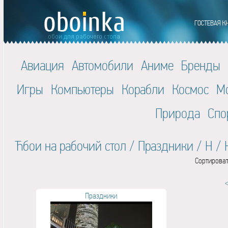
Авиация
Автомобили
Аниме
Бренды
Игры
Компьютеры
Корабли
Космос
М
Природа
Спо
Ћбои на рабочий стол
/
Праздники
/
Н
/
Сортироват
Праздники