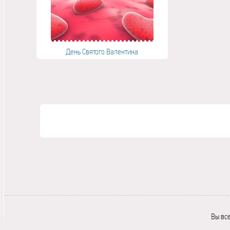
День Святого Валентина
Вы вс