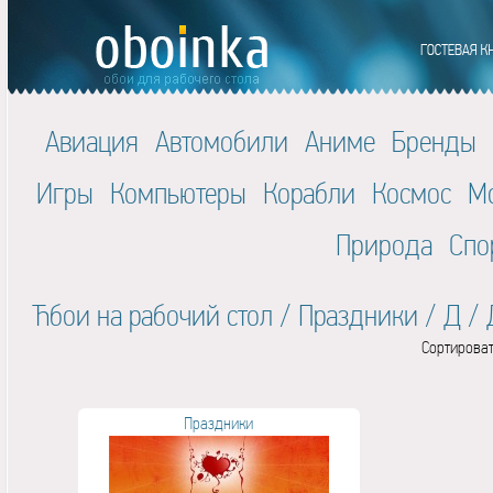
Авиация
Автомобили
Аниме
Бренды
Игры
Компьютеры
Корабли
Космос
М
Природа
Спо
Ћбои на рабочий стол
/
Праздники
/
Д
/
Сортироват
Праздники